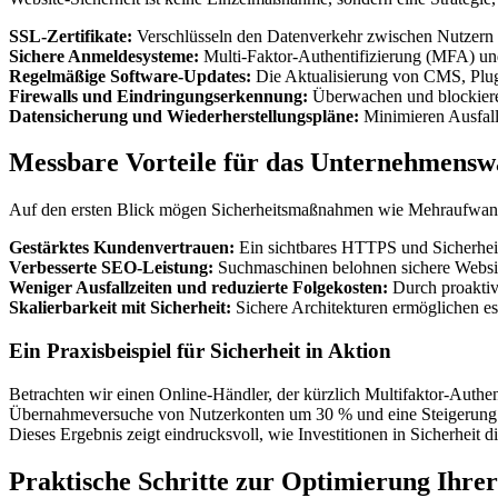
SSL-Zertifikate:
Verschlüsseln den Datenverkehr zwischen Nutzern 
Sichere Anmeldesysteme:
Multi-Faktor-Authentifizierung (MFA) und
Regelmäßige Software-Updates:
Die Aktualisierung von CMS, Plugi
Firewalls und Eindringungserkennung:
Überwachen und blockieren
Datensicherung und Wiederherstellungspläne:
Minimieren Ausfall
Messbare Vorteile für das Unternehmens
Auf den ersten Blick mögen Sicherheitsmaßnahmen wie Mehraufwand er
Gestärktes Kundenvertrauen:
Ein sichtbares HTTPS und Sicherheits
Verbesserte SEO-Leistung:
Suchmaschinen belohnen sichere Website
Weniger Ausfallzeiten und reduzierte Folgekosten:
Durch proaktiv
Skalierbarkeit mit Sicherheit:
Sichere Architekturen ermöglichen e
Ein Praxisbeispiel für Sicherheit in Aktion
Betrachten wir einen Online-Händler, der kürzlich Multifaktor-Authen
Übernahmeversuche von Nutzerkonten um 30 % und eine Steigerung der
Dieses Ergebnis zeigt eindrucksvoll, wie Investitionen in Sicherheit
Praktische Schritte zur Optimierung Ihrer