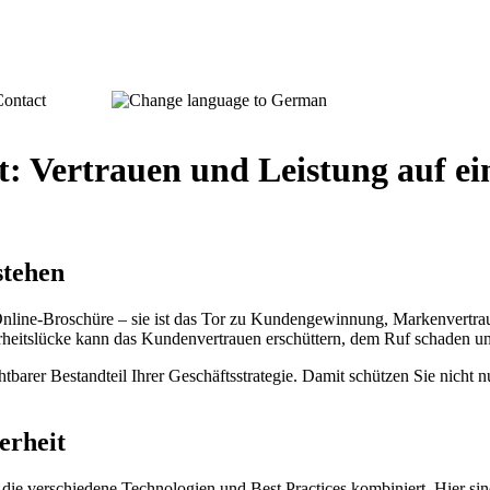
ontact
t: Vertrauen und Leistung auf ei
stehen
ine Online-Broschüre – sie ist das Tor zu Kundengewinnung, Markenvertr
heitslücke kann das Kundenvertrauen erschüttern, dem Ruf schaden und 
barer Bestandteil Ihrer Geschäftsstrategie. Damit schützen Sie nicht n
erheit
 die verschiedene Technologien und Best Practices kombiniert. Hier si