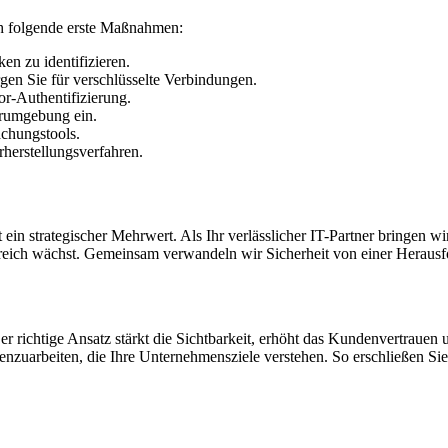
ch folgende erste Maßnahmen:
en zu identifizieren.
gen Sie für verschlüsselte Verbindungen.
or-Authentifizierung.
erumgebung ein.
achungstools.
herstellungsverfahren.
st ein strategischer Mehrwert. Als Ihr verlässlicher IT-Partner bringen
lgreich wächst. Gemeinsam verwandeln wir Sicherheit von einer Heraus
Der richtige Ansatz stärkt die Sichtbarkeit, erhöht das Kundenvertraue
nzuarbeiten, die Ihre Unternehmensziele verstehen. So erschließen Sie