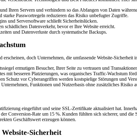
und Ihren Servern und verhindern so das Abfangen von Daten währen
 starke Passwortregeln reduzieren das Risiko unbefugter Zugriffe.
ns und Serversoftware schließt Sicherheitslücken.
 schädlichen Datenverkehr, bevor er Ihre Website erreicht.
zeiten und Datenverluste durch systematische Backups.
wachstum
scheinen, doch Unternehmen, die umfassende Website-Sicherheit integr
siegel ermutigen Besucher, Ihrer Seite zu vertrauen und Transaktione
s mit besseren Platzierungen, was organisches Traffic-Wachstum förde
en Schutz vor Cyberangriffen werden kostspielige Störungen und Vers
s Unternehmen, Funktionen und Nutzerbasis ohne zusätzliches Risiko 
tifizierung eingeführt und seine SSL-Zertifikate aktualisiert hat. Inne
 Conversion-Rate um 15 %. Kunden fühlten sich sicherer, und die Sic
 direkten Geschäftswert erzeugen können.
 Website-Sicherheit