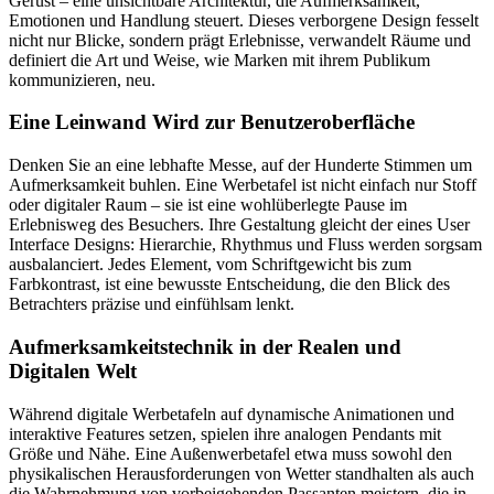
Gerüst – eine unsichtbare Architektur, die Aufmerksamkeit,
Emotionen und Handlung steuert. Dieses verborgene Design fesselt
nicht nur Blicke, sondern prägt Erlebnisse, verwandelt Räume und
definiert die Art und Weise, wie Marken mit ihrem Publikum
kommunizieren, neu.
Eine Leinwand Wird zur Benutzeroberfläche
Denken Sie an eine lebhafte Messe, auf der Hunderte Stimmen um
Aufmerksamkeit buhlen. Eine Werbetafel ist nicht einfach nur Stoff
oder digitaler Raum – sie ist eine wohlüberlegte Pause im
Erlebnisweg des Besuchers. Ihre Gestaltung gleicht der eines User
Interface Designs: Hierarchie, Rhythmus und Fluss werden sorgsam
ausbalanciert. Jedes Element, vom Schriftgewicht bis zum
Farbkontrast, ist eine bewusste Entscheidung, die den Blick des
Betrachters präzise und einfühlsam lenkt.
Aufmerksamkeitstechnik in der Realen und
Digitalen Welt
Während digitale Werbetafeln auf dynamische Animationen und
interaktive Features setzen, spielen ihre analogen Pendants mit
Größe und Nähe. Eine Außenwerbetafel etwa muss sowohl den
physikalischen Herausforderungen von Wetter standhalten als auch
die Wahrnehmung von vorbeigehenden Passanten meistern, die in