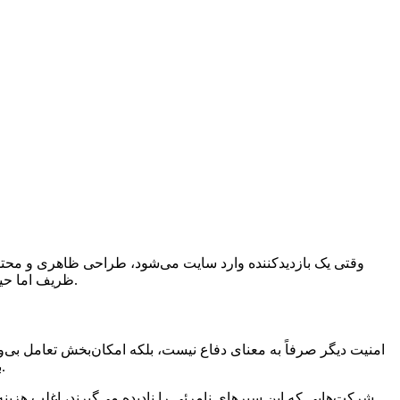
وقتی یک بازدیدکننده وارد سایت می‌شود، طراحی ظاهری و محتوا
ظریف اما حیاتی امنیت، تنها سد در برابر هکرها نیست؛ بلکه پایه‌ای از اعتماد می‌سازد، ارزی که در دنیای دیجیتال پرشک و تردید امروز، ارزش واقعی دارد.
امنیت دیگر صرفاً به معنای دفاع نیست، بلکه امکان‌بخش تعامل بی‌وق
بر خلاف در فیزیکی، محیط‌های دیجیتال نیازمند سازوکارهای پیچیده‌ای‌اند که گفتگوهای رمزگذاری شده و حفاظت از هویت را به هم می‌بافند.
شرکت‌هایی که این سپرهای نامرئی را نادیده می‌گیرند، اغلب هزین