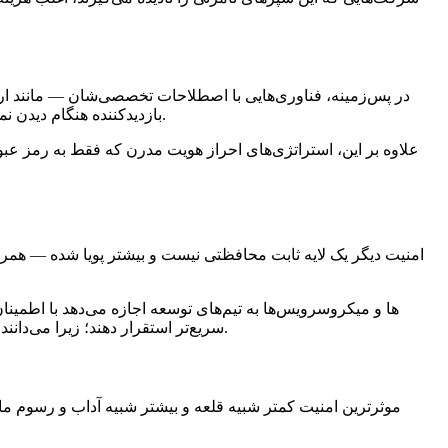
در پس‌زمینه، فناوری‌هایی با اصطلاحات تخصصی‌شان — مانند ا
بازدیدکننده هنگام دیدن نماد قفل در نوار آدرس دریافت می‌کند. این نشانه کوچک، دست‌دادنی پیچیده است که تضمین می‌کند داده‌ها فقط بین طرفین مجاز منتقل شود.
علاوه بر این، استراتژی‌های احراز هویت مدرن که فقط به رمز عبو
امنیت دیگر یک لایه ثابت محافظتی نیست و بیشتر پویا شده — همرا
سریع‌تر استقرار دهند؛ زیرا می‌دانند شبکه‌های حفاظتی محکمی وجود دارد. نتیجه؟ چشم‌اندازی دیجیتال که امنیت مانع کسب‌وکار نمی‌شود بلکه نیروی محرکه آرزوهای آن است.
موثرترین امنیت کمتر شبیه قلعه و بیشتر شبیه آداب و رسوم ما