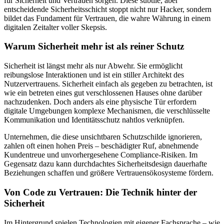
für Sicherheit und Vertrauen sorgen. Diese subtile, aber
entscheidende Sicherheitsschicht stoppt nicht nur Hacker, sondern
bildet das Fundament für Vertrauen, die wahre Währung in einem
digitalen Zeitalter voller Skepsis.
Warum Sicherheit mehr ist als reiner Schutz
Sicherheit ist längst mehr als nur Abwehr. Sie ermöglicht
reibungslose Interaktionen und ist ein stiller Architekt des
Nutzervertrauens. Sicherheit einfach als gegeben zu betrachten, ist
wie ein betreten eines gut verschlossenen Hauses ohne darüber
nachzudenken. Doch anders als eine physische Tür erfordern
digitale Umgebungen komplexe Mechanismen, die verschlüsselte
Kommunikation und Identitätsschutz nahtlos verknüpfen.
Unternehmen, die diese unsichtbaren Schutzschilde ignorieren,
zahlen oft einen hohen Preis – beschädigter Ruf, abnehmende
Kundentreue und unvorhergesehene Compliance-Risiken. Im
Gegensatz dazu kann durchdachtes Sicherheitsdesign dauerhafte
Beziehungen schaffen und größere Vertrauensökosysteme fördern.
Von Code zu Vertrauen: Die Technik hinter der
Sicherheit
Im Hintergrund spielen Technologien mit eigener Fachsprache – wie