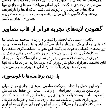
می‌شوند. اما وقتی این دیوارها از دنیای ملموس به دیجیتال منتقل
می‌شوند، رخدادی شگفت‌انگیز اتفاق می‌افتد. تورهای مجازی تنها
مکان‌های فیزیکی را بازتولید نمی‌کنند؛ بلکه آن‌ها را بازتعریف
می‌کنند و گفتگویی فعال میان بیننده و محیط، به واسطه تخیل و
فناوری ایجاد می‌کنند.
گشودن لایه‌های تجربه فراتر از قاب تصاویر
عکاسی سنتی یک لحظه را ثبت و در زمان منجمد می‌کند. اما
تورهای مجازی یک پیوستار را باز می‌گشایند و بیننده را به سفری در
روایت‌های فضایی دعوت می‌کنند. این تحول، مشاهده‌گری منفعل را
به کاوشگری فعال بدل می‌کند. تصور کنید که در هتلی بوتیک در
شهری دوردست قدم می‌زنید یا در سالن‌های ساکت یک موزه از
اتاق نشیمنی هزاران کیلومتر دورتر گام برمی‌دارید. هر تعامل، نه تنها
به درک عمیق‌تر بلکه به ارتباطی عمیق‌تر منجر می‌شود.
پل زدن برفاصله‌ها با غوطه‌وری
آنچه این تحول را جذاب می‌کند، توانایی تورهای مجازی در از میان
برداشتن مرزهای جغرافیایی و زمانی است. این فقط یک نمایش
اسلاید ساده نیست؛ بلکه تجربه‌ای پویا و غوطه‌ور کننده است که در
آن نورپردازی تغییر می‌کند، سایه‌ها بازی می‌کنند و جزئیات ظریف
حس کنجکاوی را برمی‌انگیزند. بنابراین، تورهای مجازی به ابزاری