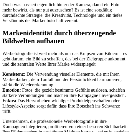
Doch was passiert eigentlich hinter der Kamera, damit ein Foto
mehr bewirkt, als nur gut auszusehen? Es ist eine sorgfältig
durchdachte Strategie, die Kreativität, Technologie und ein tiefes
Verständnis der Markenbotschaft vereint.
Markenidentität durch überzeugende
Bildwelten aufbauen
Werbefotografie ist weit mehr als nur das Knipsen von Bildern – es
geht darum, ein Bild zu schaffen, das bei der Zielgruppe ankommt
und die zentralen Werte Ihrer Marke widerspiegelt.
Konsistenz:
Die Verwendung visueller Elemente, die mit Ihren
Markenfarben, dem Tonfall und der Persönlichkeit harmonieren,
stärkt die Wiedererkennung.
Emotion:
Fotos, die gezielt bestimmte Gefühle auslösen, schaffen
stärkere Verbindungen und machen Ihre Kampagne unvergesslich.
Fokus:
Das Hervorheben wichtiger Produkteigenschaften oder
Lifestyle-Aspekte sorgt dafür, dass Ihre Botschaft ins Schwarze
trifft.
Unternehmen, die professionelle Werbefotografie in ihre
Kampagnen integrieren, profitieren von einer besseren Sichtbarkeit:
Ihre Bilder stechen in gesättigten Märkten hervor – sei es in sozialen