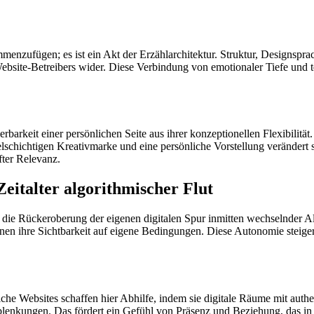
ammenzufügen; es ist ein Akt der Erzählarchitektur. Struktur, Designsp
 Website-Betreibers wider. Diese Verbindung von emotionaler Tiefe un
barkeit einer persönlichen Seite aus ihrer konzeptionellen Flexibilität
vielschichtigen Kreativmarke und eine persönliche Vorstellung verändert
after Relevanz.
Zeitalter algorithmischer Flut
: die Rückeroberung der eigenen digitalen Spur inmitten wechselnder
 ihre Sichtbarkeit auf eigene Bedingungen. Diese Autonomie steigert n
iche Websites schaffen hier Abhilfe, indem sie digitale Räume mit au
Ablenkungen. Das fördert ein Gefühl von Präsenz und Beziehung, das in 