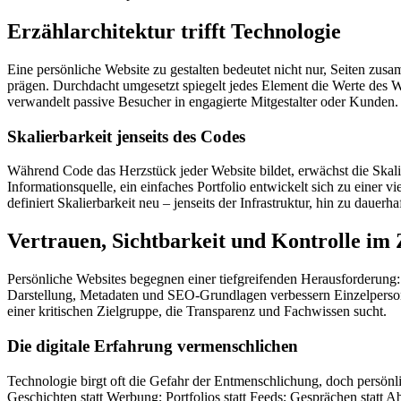
Erzählarchitektur trifft Technologie
Eine persönliche Website zu gestalten bedeutet nicht nur, Seiten zus
prägen. Durchdacht umgesetzt spiegelt jedes Element die Werte des
verwandelt passive Besucher in engagierte Mitgestalter oder Kunden.
Skalierbarkeit jenseits des Codes
Während Code das Herzstück jeder Website bildet, erwächst die Skalier
Informationsquelle, ein einfaches Portfolio entwickelt sich zu einer 
definiert Skalierbarkeit neu – jenseits der Infrastruktur, hin zu dauerh
Vertrauen, Sichtbarkeit und Kontrolle im 
Persönliche Websites begegnen einer tiefgreifenden Herausforderung
Darstellung, Metadaten und SEO-Grundlagen verbessern Einzelpersonen
einer kritischen Zielgruppe, die Transparenz und Fachwissen sucht.
Die digitale Erfahrung vermenschlichen
Technologie birgt oft die Gefahr der Entmenschlichung, doch persönl
Geschichten statt Werbung; Portfolios statt Feeds; Gesprächen statt 