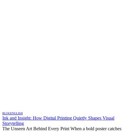
BLOG
ENGLISH
Ink and Insight: How Digital Printing Quietly Shapes Visual
Storytelling
The Unseen Art Behind Every Print When a bold poster catches