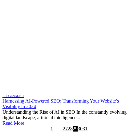
BLOG
ENGLISH
Harnessing AI-Powered SEO: Transforming Your Website’s
Visibility in 2024
Understanding the Rise of AI in SEO In the constantly evolving
digital landscape, artificial intelligence...
Read More
1
...
27
28
29
30
31