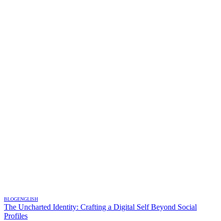
BLOG
ENGLISH
The Uncharted Identity: Crafting a Digital Self Beyond Social
Profiles