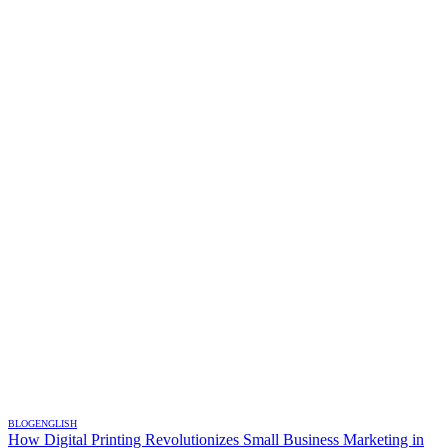
BLOG
ENGLISH
How Digital Printing Revolutionizes Small Business Marketing in